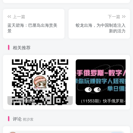
上一篇
下一篇
蓝天碧海：巴厘岛出海赏美
蛟龙出海，为中国制造注入
景
新的活力
相关推荐
影刀暗号领取
评论
抢沙发