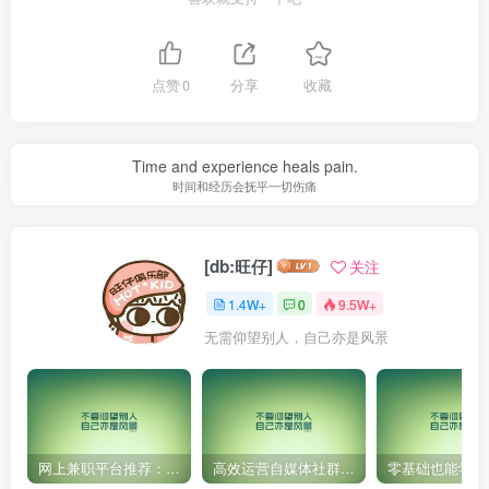
点赞
0
分享
收藏
Time and experience heals pain.
时间和经历会抚平一切伤痛
[db:旺仔]
关注
1.4W+
0
9.5W+
无需仰望别人，自己亦是风景
网上兼职平台推荐：国外网赚任务！
高效运营自媒体社群，让内容更有价值！