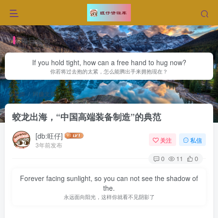
每日金句
If you hold tight, how can a free hand to hug now?
你若将过去抱的太紧，怎么能腾出手来拥抱现在？
首页
网赚文章
正文
蛟龙出海，“中国高端装备制造”的典范
[db:旺仔]
关注
私信
3年前发布
0
11
0
Forever facing sunlight, so you can not see the shadow of
the.
永远面向阳光，这样你就看不见阴影了