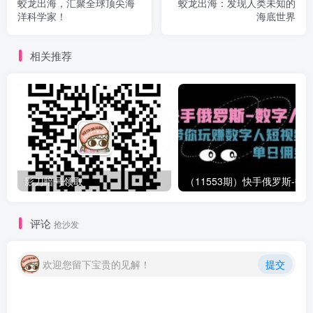
蛟龙出海，汇聚全球顶尖海
蛟龙出海：发现人类未知的
洋科学家！
海底世界
相关推荐
影刀暗号领取
评论
抢沙发
欢迎您留下宝贵的见解！
提交