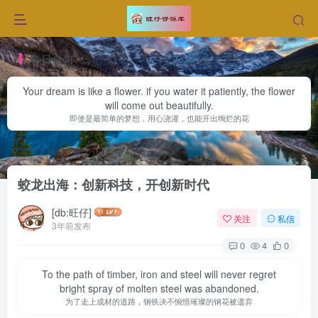
每日金句
Your dream is like a flower. if you water it patiently, the flower
will come out beautifully.
即使是最简单的梦想，用心浇灌，也能开出绚烂的花
首页
网赚文章
正文
蛟龙出海：创新科技，开创新时代
[db:旺仔]
关注
私信
3年前发布
0
4
0
To the path of timber, iron and steel will never regret
bright spray of molten steel was abandoned.
为了走上成材的道路，钢铁决不惋惜璀璨的钢花被遗弃