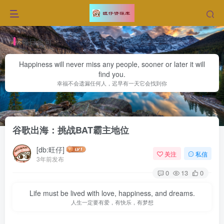
每日金句
Happiness will never miss any people, sooner or later it will
find you.
幸福不会遗漏任何人，迟早有一天它会找到你
首页
网赚文章
正文
谷歌出海：挑战BAT霸主地位
[db:旺仔]
关注
私信
3年前发布
0
13
0
Life must be lived with love, happiness, and dreams.
人生一定要有爱，有快乐，有梦想