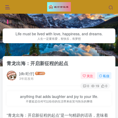
每日金句
Life must be lived with love, happiness, and dreams.
人生一定要有爱，有快乐，有梦想
首页
网赚文章
正文
青龙出海：开启新征程的起点
[db:旺仔]
关注
私信
3年前发布
0
19
0
anything that adds laughter and joy to your life.
不要延迟任何可以给你的生活带来欢笑与快乐的事情
“青龙出海：开启新征程的起点”是一句精辟的话语，意味着