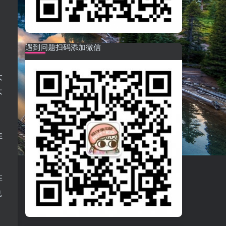
，
遇到问题扫码添加微信
大
不
佳
在
己