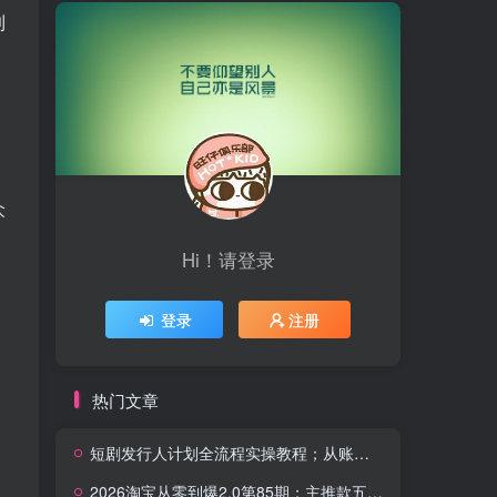
到
，
众
Hi！请登录
登录
注册
热门文章
短剧发行人计划全流程实操教程；从账号定位到选剧剪辑再到发布技巧，零基础也能快速上手出单
2026淘宝从零到爆2.0第85期；主推款五项高权重初始设置，改销量评晒秒单快速破零积累基础权重