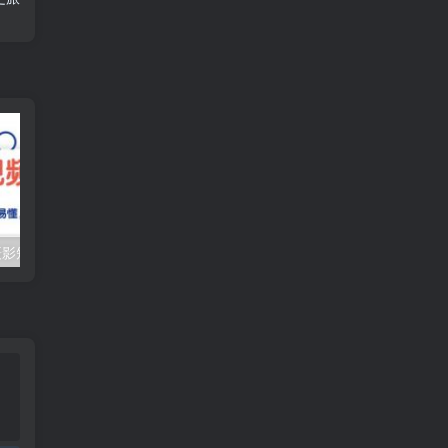
（10247期）摄影短视频入门课（适合零基础）：通俗易懂，只有干货（11节课）
抖音口播带货教程，全网销量百万大V亲授，只讲实操干活，更快拿到结果