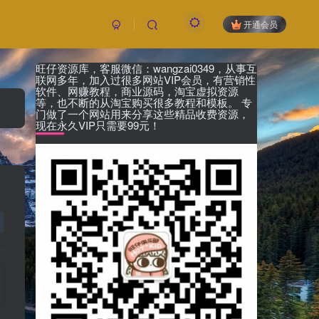
开通会员
旺仔资源库，客服微信：wangzai0349，从事互
联网多年，加入过很多网站VIP会员，有营销性
软件、网赚教程，商业源码，淘宝虚拟资源
等，也不断的从淘宝购买很多教程和模板。 专
门做了一个网站用来分享这些精品收费资源，
现在永久VIP只需要99元！