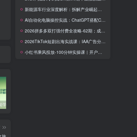
新能源车行业深度解析：拆解产业崛起根源，剖析行业内卷与海外贸易争端现状
AI自动化电脑操控实战：ChatGPT搭配Codex，一键指令远程自动操控电脑完成工作
2026拼多多双打强付费全攻略-62期；成本推广加托管双剑合璧，系统讲解7种付费玩法优劣势与选择策略
2026TikTok短剧出海实战课：IAA广告分账×IAP付费变现×账号搭建×平台规则×双轨爆发×回款全流程
小红书乘风投放-100分钟实操课｜开户返点·标准投搭建·莱卡定向，新店建模撬动笔记自然流量全套教学
零基础也能学会的自媒体账号注册方法
这些技巧帮你成为自媒体运营大师！
互联网金融创业，探索新商业模式
篇
之旅