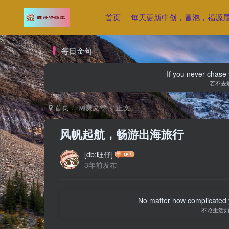
首页
每天更新中创，冒泡，福源
每日金句
If you never chase 
若不去
首页
网赚文章
正文
风帆起航，畅游出海旅行
[db:旺仔]
3年前发布
No matter how complicated y
不论生活