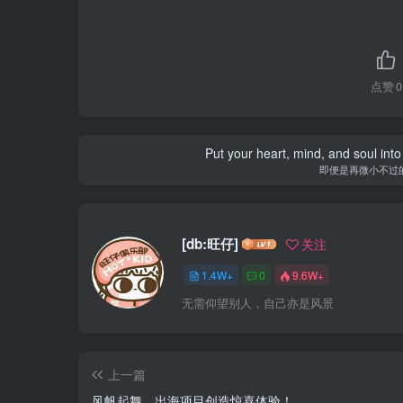
点赞
0
Put your heart, mind, and soul into
即便是再微小不过
[db:旺仔]
关注
1.4W+
0
9.6W+
无需仰望别人，自己亦是风景
上一篇
风帆起舞，出海项目创造惊喜体验！