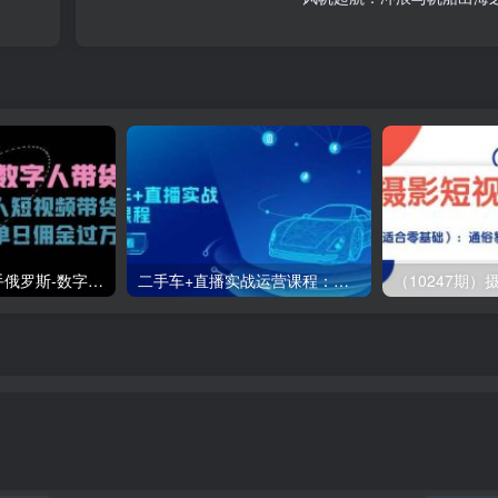
（11553期）快手俄罗斯-数字人带货，带你玩赚数字人短视频带货，单日佣金过万
二手车+直播实战运营课程：直播推荐/短视频推荐/千川投放/直播全流程