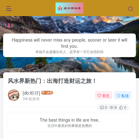
每日金句
Happiness will never miss any people, sooner or later it will
find you.
幸福不会遗漏任何人，迟早有一天它会找到你
首页
网赚文章
正文
风水界新热门：出海打造财运之旅！
[db:旺仔]
关注
私信
3年前发布
0
8
0
The best things in life are free.
生活中最美好的事都是免费的