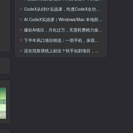
CodeX从0到1实战课，吃透CodeX全功能，零基础AI开发实战，从部署到高阶项目一键落地
AI CodeX实战课｜Windows/Mac 本地部署｜API 对接调通｜Skill 自制｜漫剧剪辑｜网站 VR 项目｜AI项目落地全教程
爆款Ai项目，月化过万，无需耗费精力操作，稳健实现每月增收
下半年风口项目精选：一部手机，保底日入500+，做就有收益，长期稳定！【揭秘】
还在找靠谱线上副业？快手短剧项目，全程自动发布内容，不用熬夜做视频，轻松日入500+【揭秘】
零基础也能学会的自媒体账号注册方法
这些技巧帮你成为自媒体运营大师！
互联网金融创业，探索新商业模式
音