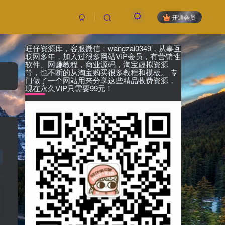
开通会员
旺仔资源库，客服微信：wangzai0349，从事互
联网多年，加入过很多网站VIP会员，有营销性
软件、网赚教程，商业源码，淘宝虚拟资源
等，也不断的从淘宝购买很多教程和模板。 专
门做了一个网站用来分享这些精品收费资源，
现在永久VIP只需要99元！