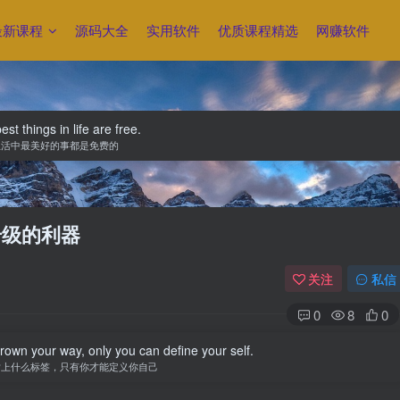
最新课程
源码大全
实用软件
优质课程精选
网赚软件
st things in life are free.
生活中最美好的事都是免费的
升级的利器
关注
私信
0
8
0
hrown your way, only you can define your self.
贴上什么标签，只有你才能定义你自己