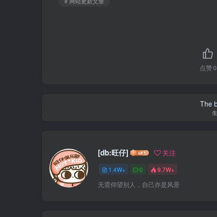
# 网站更新文章
点赞
0
The be
[db:旺仔]
关注
1.4W+
0
9.7W+
无需仰望别人，自己亦是风景