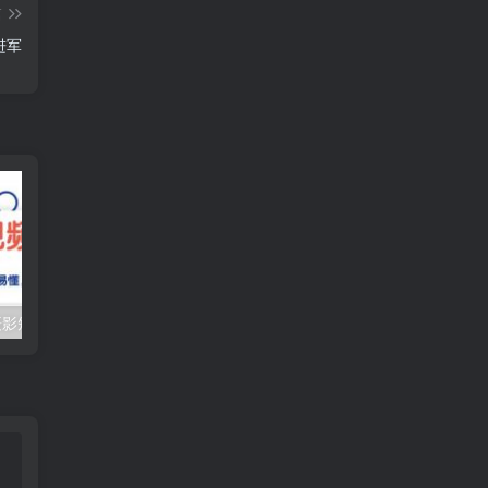
篇
进军
（10247期）摄影短视频入门课（适合零基础）：通俗易懂，只有干货（11节课）
抖音口播带货教程，全网销量百万大V亲授，只讲实操干活，更快拿到结果