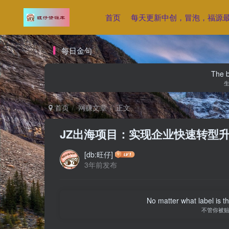
首页
每天更新中创，冒泡，福源
每日金句
The be
首页
网赚文章
正文
JZ出海项目：实现企业快速转型
[db:旺仔]
3年前发布
No matter what label is t
不管你被