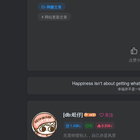
网赚文章
# 网站更新文章
点赞
0
Happiness isn't about getting what 
幸福并不是一
[db:旺仔]
关注
1.4W+
0
9.6W+
无需仰望别人，自己亦是风景