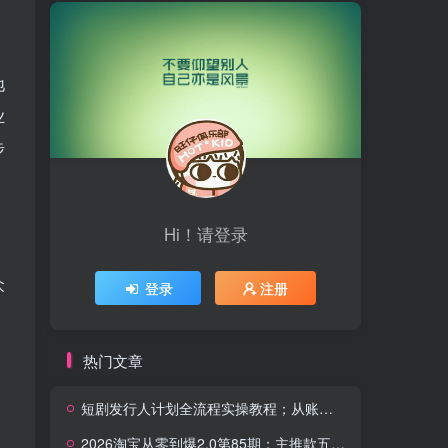
地
业
步
Hi！请登录
众
登录
注册
热门文章
短剧发行人计划全流程实操教程；从账号定位到选剧剪辑再到发布技巧，零基础也能快速上手出单
2026淘宝从零到爆2.0第85期；主推款五项高权重初始设置，改销量评晒秒单快速破零积累基础权重