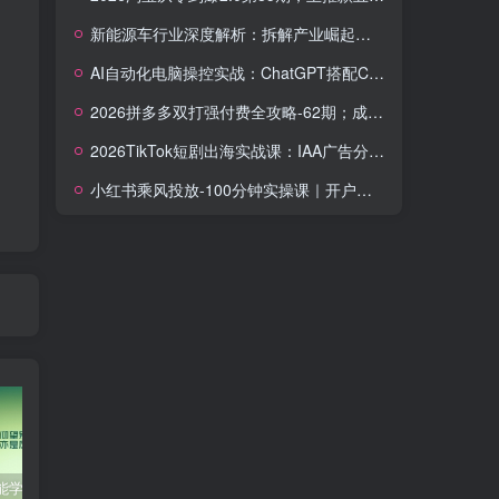
新能源车行业深度解析：拆解产业崛起根源，剖析行业内卷与海外贸易争端现状
AI自动化电脑操控实战：ChatGPT搭配Codex，一键指令远程自动操控电脑完成工作
2026拼多多双打强付费全攻略-62期；成本推广加托管双剑合璧，系统讲解7种付费玩法优劣势与选择策略
2026TikTok短剧出海实战课：IAA广告分账×IAP付费变现×账号搭建×平台规则×双轨爆发×回款全流程
小红书乘风投放-100分钟实操课｜开户返点·标准投搭建·莱卡定向，新店建模撬动笔记自然流量全套教学
零基础也能学会的自媒体账号注册方法
这些技巧帮你成为自媒体运营大师！
互联网金融创业，探索新商业模式