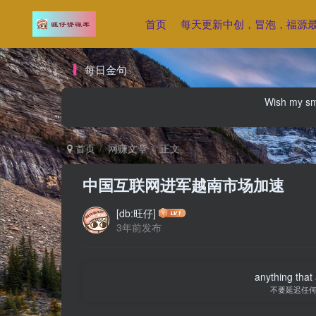
首页
每天更新中创，冒泡，福源
每日金句
Wish my smil
首页
网赚文章
正文
中国互联网进军越南市场加速
[db:旺仔]
3年前发布
anything that 
不要延迟任