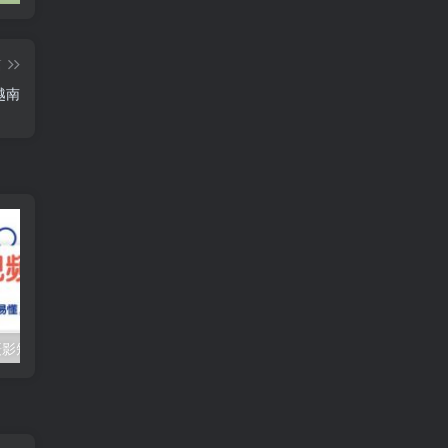
篇
越南
（10247期）摄影短视频入门课（适合零基础）：通俗易懂，只有干货（11节课）
抖音口播带货教程，全网销量百万大V亲授，只讲实操干活，更快拿到结果