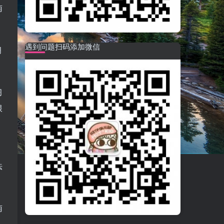
南
遇到问题扫码添加微信
拥
习
根
，
法
南
，