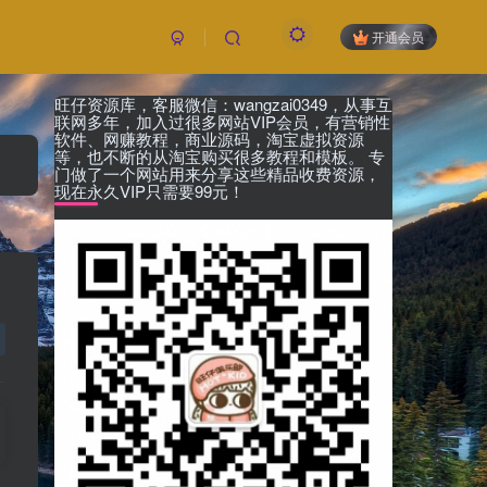
开通会员
旺仔资源库，客服微信：wangzai0349，从事互
联网多年，加入过很多网站VIP会员，有营销性
软件、网赚教程，商业源码，淘宝虚拟资源
等，也不断的从淘宝购买很多教程和模板。 专
门做了一个网站用来分享这些精品收费资源，
现在永久VIP只需要99元！