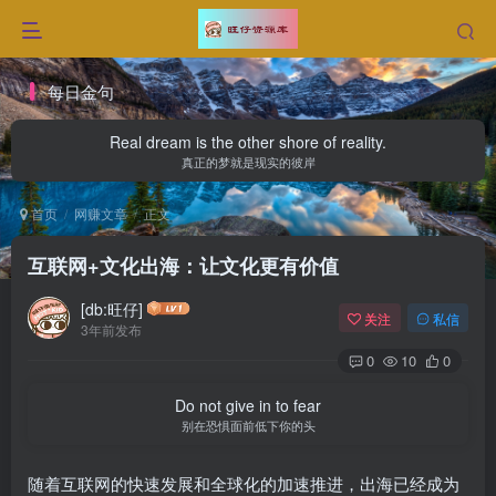
每日金句
Real dream is the other shore of reality.
真正的梦就是现实的彼岸
首页
网赚文章
正文
互联网+文化出海：让文化更有价值
[db:旺仔]
关注
私信
3年前发布
0
10
0
Do not give in to fear
别在恐惧面前低下你的头
随着互联网的快速发展和全球化的加速推进，出海已经成为