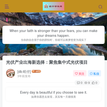
每日金句
When your faith is stronger than your fears, you can make
your dreams happen.
当你的信念强于你的胆怯时，你就可以将梦想变为现实了
首页
网赚文章
正文
光伏产业出海新选择：聚焦集中式光伏项目
[db:旺仔]
关注
私信
3年前发布
0
9
0
Every day is beautiful if you choose to see it.
如果你愿意去发现，其实每一天都很美