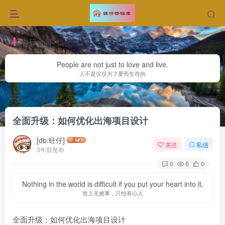
每日金句
People are not just to love and live.
人不是仅仅为了爱而生存的
首页
网赚文章
正文
全面升级：如何优化出海项目设计
[db:旺仔]
关注
私信
3年前发布
0
6
0
Nothing in the world is difficult if you put your heart into it.
世上无难事，只怕有心人
全面升级：如何优化出海项目设计