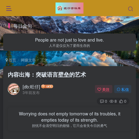
每日金句
People are not just to love and live.
人不是仅仅为了爱而生存的
首页
网赚文章
正文
内容出海：突破语言壁垒的艺术
[db:旺仔]
关注
私信
3年前发布
0
8
0
Worrying does not empty tomorrow of its troubles, it
empties today of its strength.
担忧不会清空明日的烦恼，它只会丧失今日的勇气