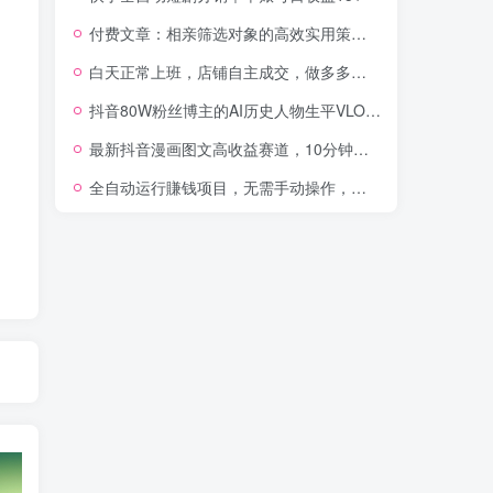
付费文章：相亲筛选对象的高效实用策略，全程落地可实操，规避短择、利己型相亲对象
白天正常上班，店铺自主成交，做多多虚拟每月新增1-3W稳定被动收入【揭秘】
抖音80W粉丝博主的AI历史人物生平VLOG教学，不用拍摄不用露脸，AI帮你搞定，轻松解锁伙伴计划+精选收益
最新抖音漫画图文高收益赛道，10分钟制作一个作品，稳拿创作者伙伴计划收益
全自动运行賺钱项目，无需手动操作，稳定运行长期可做，新手副业首选【揭秘】