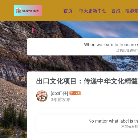
首页
每天更新中创，冒泡，福源
每日金句
When we learn to treasure s
当我们懂得珍
首页
网赚文章
正文
出口文化项目：传递中华文化精髓
[db:旺仔]
3年前发布
No matter what label is t
不管你被