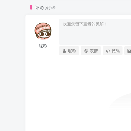
评论
抢沙发
昵称
昵称
表情
代码