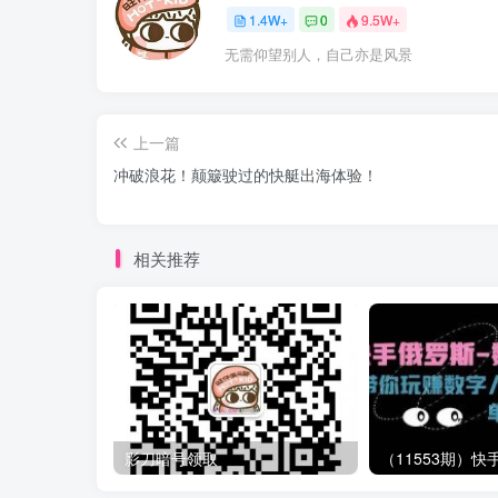
1.4W+
0
9.5W+
无需仰望别人，自己亦是风景
上一篇
冲破浪花！颠簸驶过的快艇出海体验！
相关推荐
影刀暗号领取