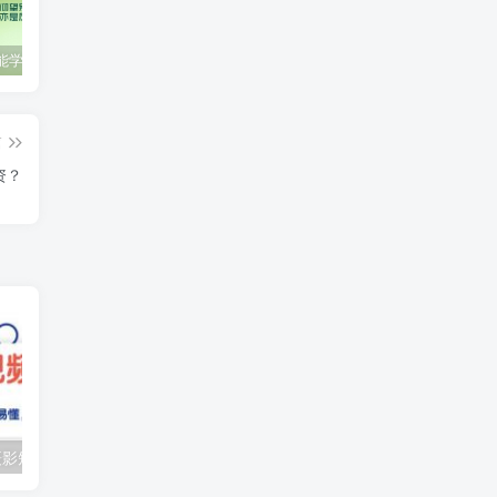
零基础也能学会的自媒体账号注册方法
这些技巧帮你成为自媒体运营大师！
互联网金融创业，探索新商业模式
篇
资？
（10247期）摄影短视频入门课（适合零基础）：通俗易懂，只有干货（11节课）
抖音口播带货教程，全网销量百万大V亲授，只讲实操干活，更快拿到结果