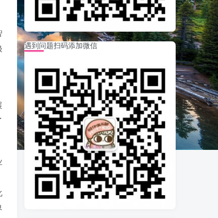
智
遇到问题扫码添加微信
极
，
展
了
业
；
化
界