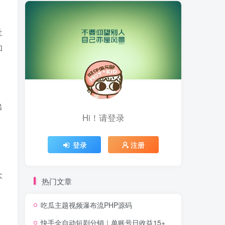
社
和
、
出
Hi！请登录
登录
注册
众
热门文章
吃瓜主题视频瀑布流PHP源码
快手全自动短剧分销｜单账号日收益15+