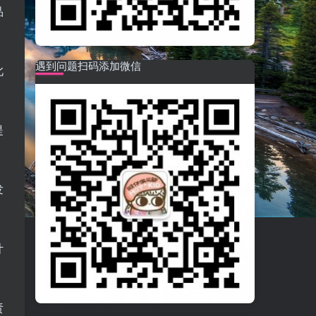
品
遇到问题扫码添加微信
此
提
发
计
责