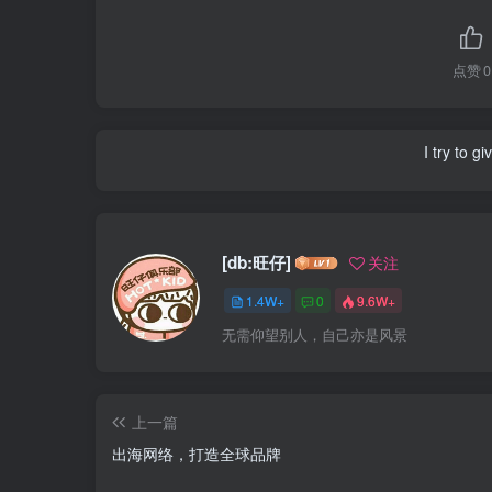
点赞
0
I try to g
[db:旺仔]
关注
1.4W+
0
9.6W+
无需仰望别人，自己亦是风景
上一篇
出海网络，打造全球品牌