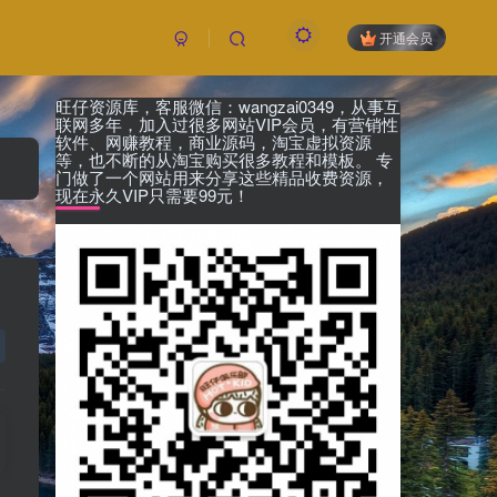
开通会员
旺仔资源库，客服微信：wangzai0349，从事互
联网多年，加入过很多网站VIP会员，有营销性
软件、网赚教程，商业源码，淘宝虚拟资源
等，也不断的从淘宝购买很多教程和模板。 专
门做了一个网站用来分享这些精品收费资源，
现在永久VIP只需要99元！