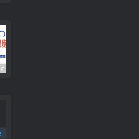
（10247期）摄影短视频入门课（适合零基础）：通俗易懂，只有干货（11节课）
抖音口播带货教程，全网销量百万大V亲授，只讲实操干活，更快拿到结果
论