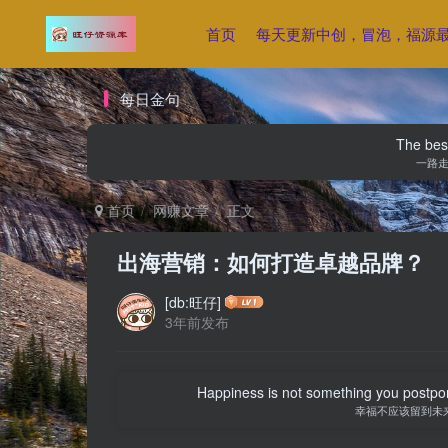
首页
每天更新中创，冒泡，福源
每日金句
The best
一路
首页
网赚文章
正文
出海营销：如何打造卓越品牌？
[db:旺仔]
3年前发布
Happiness is not something you postpone
幸福不应该留到未