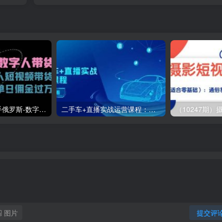
（11553期）快手俄罗斯-数字人带货，带你玩赚数字人短视频带货，单日佣金过万
二手车+直播实战运营课程：直播推荐/短视频推荐/千川投放/直播全流程
图片
提交评