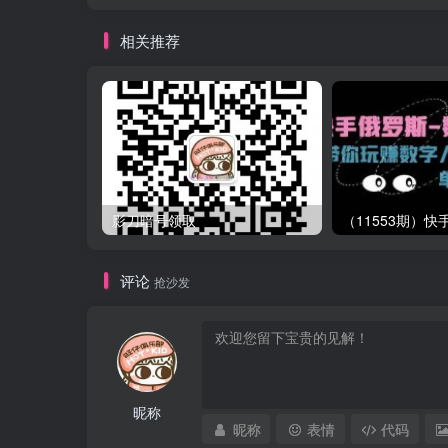
相关推荐
影刀暗号领取
评论
抢沙发
昵称
昵称
表情
代码