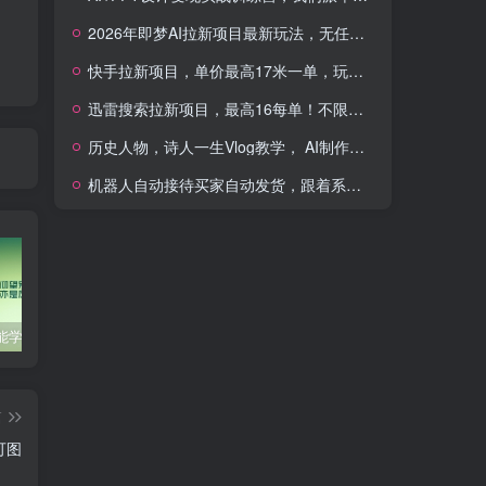
2026年即梦AI拉新项目最新玩法，无任何门槛，操作非常简单，人人都可做，拉新佣金最高13米每单(更新08月07日)
快手拉新项目，单价最高17米一单，玩法简单，0基础也能轻松上手(更新08月07日)
迅雷搜索拉新项目，最高16每单！不限量级人人可冲，零门槛上手(更新0807)
历史人物，诗人一生Vlog教学， AI制作丨伙伴计划丨精选收益丨商单收徒 ，新领域红利期，抓紧做
机器人自动接待买家自动发货，跟着系统学拼多多虚拟月入1-5万
零基础也能学会的自媒体账号注册方法
这些技巧帮你成为自媒体运营大师！
互联网金融创业，探索新商业模式
篇
可图