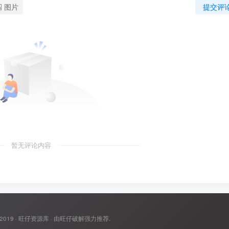
图片
提交评
暂无评论内容
 2019 ·
旺仔资源库
· 由
旺仔破解
强力推荐.