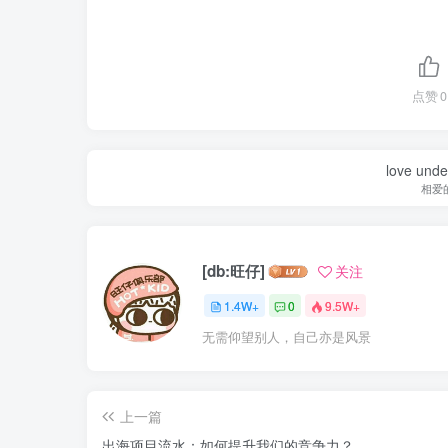
点赞
0
love under
相爱
[db:旺仔]
关注
1.4W+
0
9.5W+
无需仰望别人，自己亦是风景
上一篇
出海项目流水：如何提升我们的竞争力？