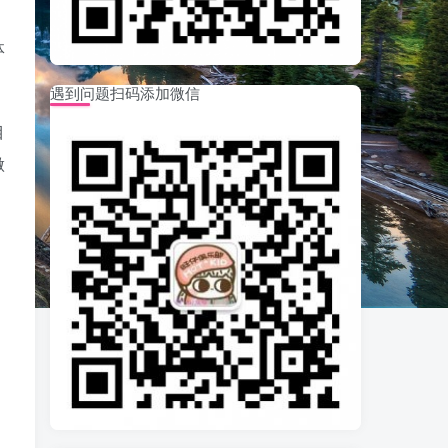
体
遇到问题扫码添加微信
目
做
。
。