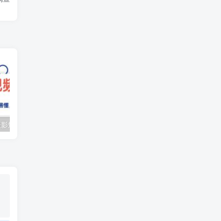
（10247期）摄影短视频入门课（适合零基础）：通俗易懂，只有干货（11节课）
抖音口播带货教程，全网销量百万大V亲授，只讲实操干活，更快拿到结果