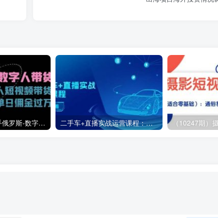
（11553期）快手俄罗斯-数字人带货，带你玩赚数字人短视频带货，单日佣金过万
二手车+直播实战运营课程：直播推荐/短视频推荐/千川投放/直播全流程