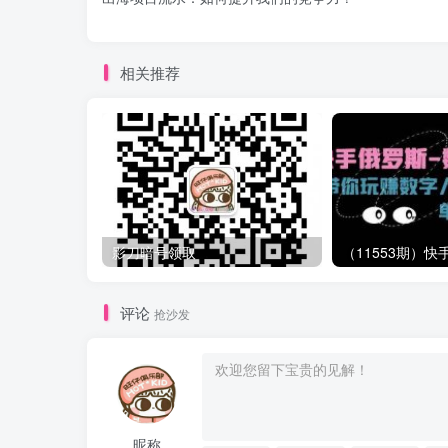
相关推荐
影刀暗号领取
评论
抢沙发
昵称