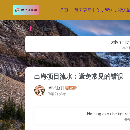
首页
每天更新中创，冒泡，福源
每日金句
I only smile
我只
首页
网赚文章
正文
出海项目流水：避免常见的错误
[db:旺仔]
3年前发布
Nothing can't be figure
没