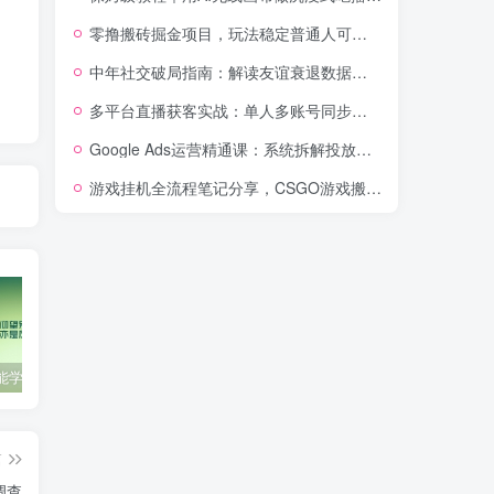
零撸搬砖掘金项目，玩法稳定普通人可落地的长期副业，月收益轻松10000+
中年社交破局指南：解读友谊衰退数据，理清35岁后难交真心朋友的根源
多平台直播获客实战：单人多账号同步开播，一份时间撬动多渠道精准流量
Google Ads运营精通课：系统拆解投放全流程，优化账户提升广告投产回报率
游戏挂机全流程笔记分享，CSGO游戏搬砖，小白看了当天学会见收益
零基础也能学会的自媒体账号注册方法
这些技巧帮你成为自媒体运营大师！
互联网金融创业，探索新商业模式
篇
调查