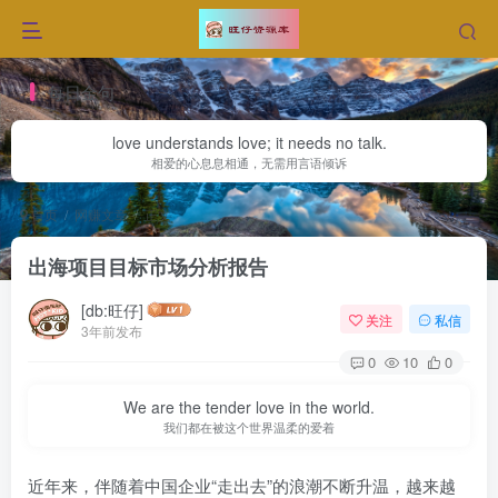
每日金句
love understands love; it needs no talk.
相爱的心息息相通，无需用言语倾诉
首页
网赚文章
正文
出海项目目标市场分析报告
[db:旺仔]
关注
私信
3年前发布
0
10
0
We are the tender love in the world.
我们都在被这个世界温柔的爱着
近年来，伴随着中国企业“走出去”的浪潮不断升温，越来越