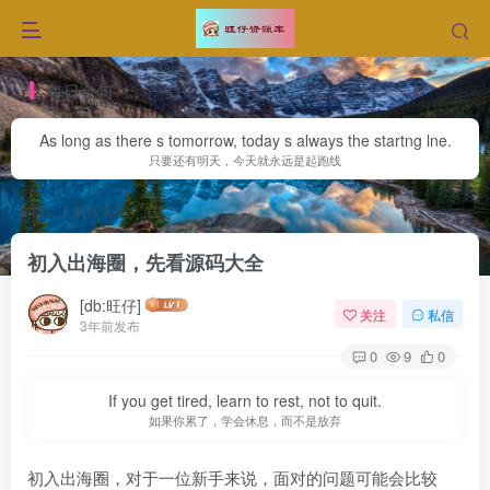
每日金句
As long as there s tomorrow, today s always the startng lne.
只要还有明天，今天就永远是起跑线
首页
网赚文章
正文
初入出海圈，先看源码大全
[db:旺仔]
关注
私信
3年前发布
0
9
0
If you get tired, learn to rest, not to quit.
如果你累了，学会休息，而不是放弃
初入出海圈，对于一位新手来说，面对的问题可能会比较