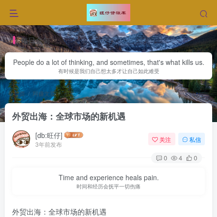
每日金句
People do a lot of thinking, and sometimes, that's what kills us.
有时候是我们自己想太多才让自己如此难受
首页
网赚文章
正文
外贸出海：全球市场的新机遇
[db:旺仔]
关注
私信
3年前发布
0
4
0
Time and experience heals pain.
时间和经历会抚平一切伤痛
外贸出海：全球市场的新机遇