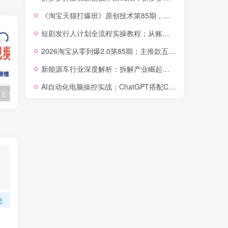
《淘宝天猫打爆班》原创技术第85期，淘宝从0到爆2.0，权重搭建、销量破零、多维组合玩法、全周期起量投产实操教程
短剧发行人计划全流程实操教程；从账号定位到选剧剪辑再到发布技巧，零基础也能快速上手出单
2026淘宝从零到爆2.0第85期；主推款五项高权重初始设置，改销量评晒秒单快速破零积累基础权重
新能源车行业深度解析：拆解产业崛起根源，剖析行业内卷与海外贸易争端现状
AI自动化电脑操控实战：ChatGPT搭配Codex，一键指令远程自动操控电脑完成工作
（10247期）摄影短视频入门课（适合零基础）：通俗易懂，只有干货（11节课）
抖音口播带货教程，全网销量百万大V亲授，只讲实操干活，更快拿到结果
论