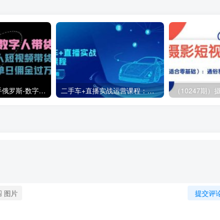
（11553期）快手俄罗斯-数字人带货，带你玩赚数字人短视频带货，单日佣金过万
二手车+直播实战运营课程：直播推荐/短视频推荐/千川投放/直播全流程
图片
提交评