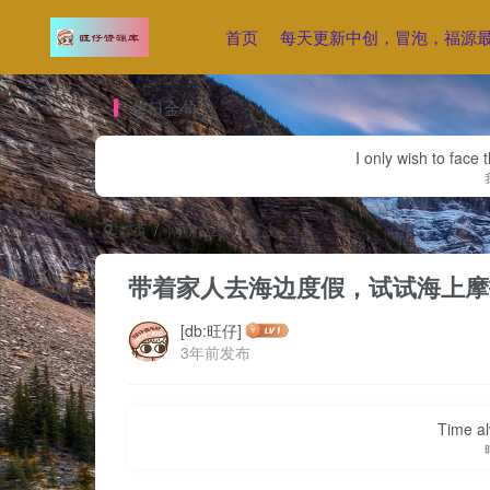
首页
每天更新中创，冒泡，福源
每日金句
I only wish to face 
首页
网赚文章
正文
带着家人去海边度假，试试海上摩
[db:旺仔]
3年前发布
Time al