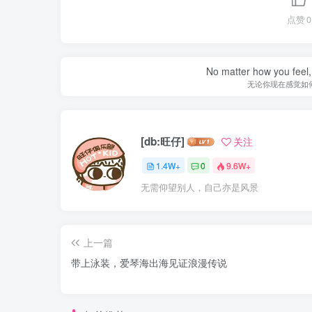
点赞
0
No matter how you feel,
无论你现在感觉如
[db:旺仔]
关注
1.4W+
0
9.6W+
无需仰望别人，自己亦是风景
上一篇
带上泳装，爱琴海出海见证浪漫传说