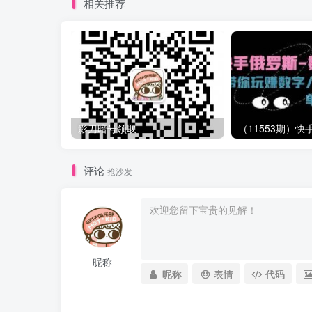
相关推荐
影刀暗号领取
评论
抢沙发
昵称
昵称
表情
代码