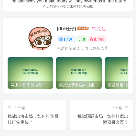
The sacrifices you make today will pay dividends in the future.
今天的牺牲和努力未来都会有回报
[db:旺仔]
关注
1.4W+
0
9.7W+
无需仰望别人，自己亦是风景
网上兼职平台推荐：国外网赚任务！
高效运营自媒体社群，让内容更有价值！
上一篇
下一篇
挑战出海市场，如何打造最
挑战国际市场，如何打磨出
佳广告定位？
海项目文案？