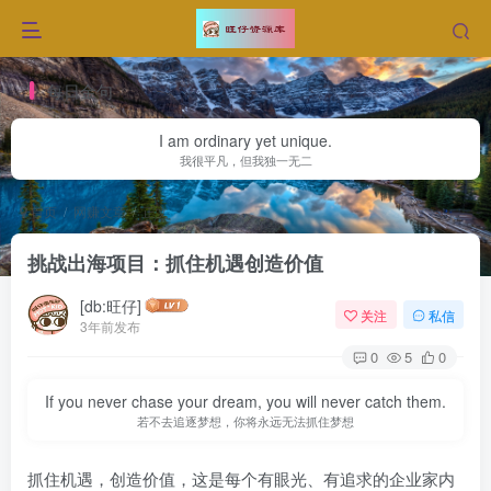
每日金句
I am ordinary yet unique.
我很平凡，但我独一无二
首页
网赚文章
正文
挑战出海项目：抓住机遇创造价值
[db:旺仔]
关注
私信
3年前发布
0
5
0
If you never chase your dream, you will never catch them.
若不去追逐梦想，你将永远无法抓住梦想
抓住机遇，创造价值，这是每个有眼光、有追求的企业家内