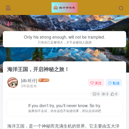
每日金句
Only his strong enough, will not be trampled.
只有自己足够强大，才不会被别人践踏
首页
网赚文章
正文
海洋王国，开启神秘之旅！
[db:旺仔]
关注
私信
3年前发布
0
3
0
If you don’t try, you’ll never know. So try.
如果你不去试，你永远也不知道结果，所以去试试吧
海洋王国，是一个神秘而充满生机的世界。它主要由五大洋