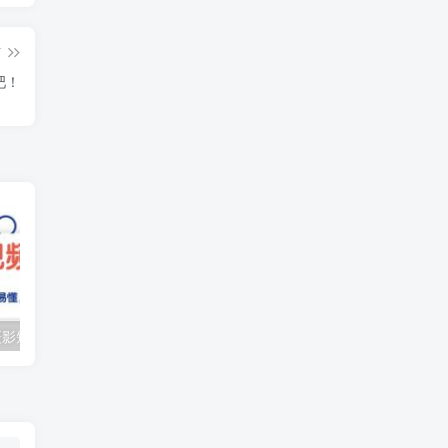
篇
吧！
（10247期）摄影短视频入门课（适合零基础）：通俗易懂，只有干货（11节课）
抖音口播带货教程，全网销量百万大V亲授，只讲实操干活，更快拿到结果