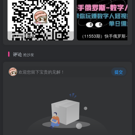
影刀暗号领取
评论
抢沙发
欢迎您留下宝贵的见解！
提交