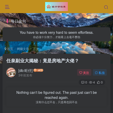
每日金句
You have to work very hard to seem effortless.
你必须十分努力，才能看上去毫不费劲
首页
网赚文章
正文
任泉副业大揭秘：竟是房地产大佬？
[db:旺仔]
关注
私信
3年前发布
0
4
0
Nothing can't be figured out. The past just can't be
reached again.
没有什么过不去，只是再也回不去