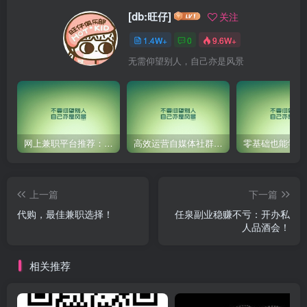
[db:旺仔]
关注
1.4W+
0
9.6W+
无需仰望别人，自己亦是风景
网上兼职平台推荐：国外网赚任务！
高效运营自媒体社群，让内容更有价值！
上一篇
下一篇
代购，最佳兼职选择！
任泉副业稳赚不亏：开办私
人品酒会！
相关推荐