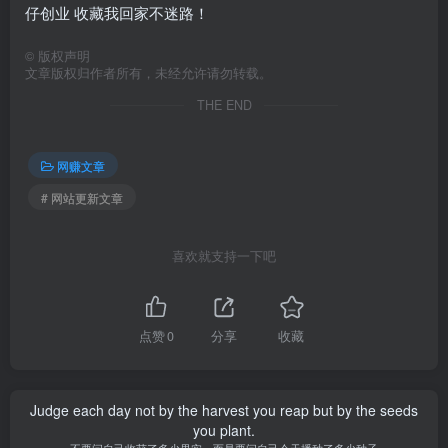
仔创业 收藏我回家不迷路！
©
版权声明
文章版权归作者所有，未经允许请勿转载。
THE END
网赚文章
# 网站更新文章
喜欢就支持一下吧
点赞
0
分享
收藏
Judge each day not by the harvest you reap but by the seeds
you plant.
不要问自己收获了多少果实，而是要问自己今天播种了多少种子