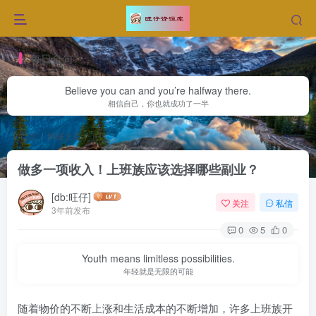
每日金句
Believe you can and you’re halfway there.
相信自己，你也就成功了一半
首页
网赚文章
正文
做多一项收入！上班族应该选择哪些副业？
[db:旺仔]
关注
私信
3年前发布
0
5
0
Youth means limitless possibilities.
年轻就是无限的可能
随着物价的不断上涨和生活成本的不断增加，许多上班族开