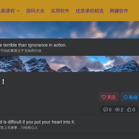
最新课程
源码大全
实用软件
优质课程精选
网赚软件
 terrible than ignorance in action.
最可怕的事莫过于无知而行动
！
关注
私信
0
2
0
is difficult if you put your heart into it.
世上无难事，只怕有心人