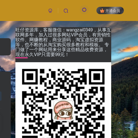
开通会员
旺仔资源库，客服微信：wangzai0349，从事互
联网多年，加入过很多网站VIP会员，有营销性
软件、网赚教程，商业源码，淘宝虚拟资源
等，也不断的从淘宝购买很多教程和模板。 专
门做了一个网站用来分享这些精品收费资源，
现在永久VIP只需要99元！