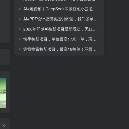
AI+短视频｜DeepSeek即梦豆包小云雀全工具教学，从账号定位到剪映剪辑，零基础也能快速上手做爆款
AI+PPT设计变现实战训练营，我们派单，让你的才华直接变现，三大核心模块带你构建Al设计x派单变现的完整闭环
2026年即梦AI拉新项目最新玩法，无任何门槛，操作非常简单，人人都可做，拉新佣金最高13米每单(更新08月07日)
快手拉新项目，单价最高17米一单，玩法简单，0基础也能轻松上手(更新08月07日)
迅雷搜索拉新项目，最高16每单！不限量级人人可冲，零门槛上手(更新0807)
零基础也能学会的自媒体账号注册方法
这些技巧帮你成为自媒体运营大师！
互联网金融创业，探索新商业模式
篇