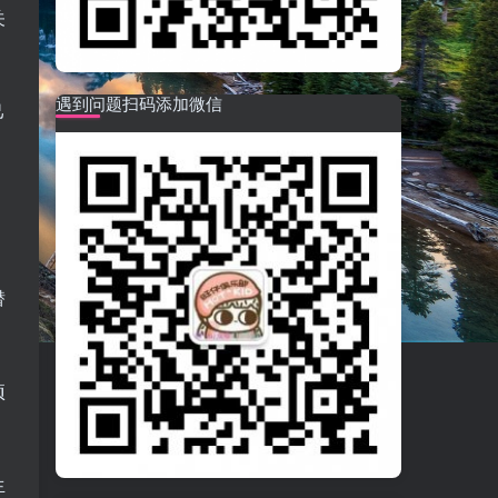
关
遇到问题扫码添加微信
己
、
潜
项
生