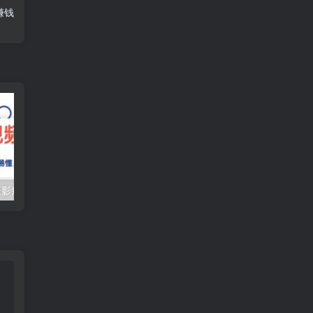
赚钱
（10247期）摄影短视频入门课（适合零基础）：通俗易懂，只有干货（11节课）
抖音口播带货教程，全网销量百万大V亲授，只讲实操干活，更快拿到结果