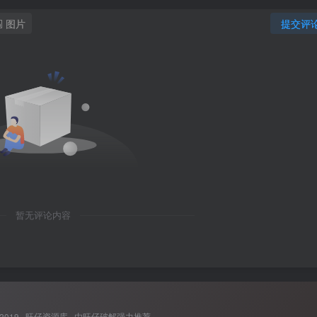
图片
提交评
暂无评论内容
 2019 ·
旺仔资源库
· 由
旺仔破解
强力推荐.