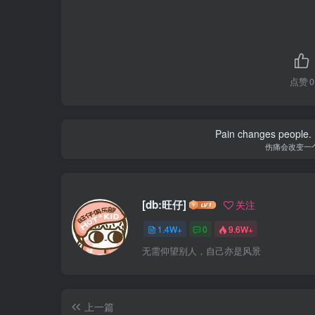
点赞
0
Pain changes people. H
伤痛会改变一
[db:旺仔]
关注
1.4W+
0
9.6W+
无需仰望别人，自己亦是风景
上一篇