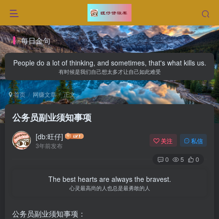
每日金句
People do a lot of thinking, and sometimes, that's what kills us.
有时候是我们自己想太多才让自己如此难受
首页
网赚文章
正文
公务员副业须知事项
[db:旺仔]
关注
私信
3年前发布
0
5
0
The best hearts are always the bravest.
心灵最高尚的人也总是最勇敢的人
公务员副业须知事项：