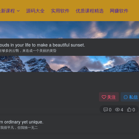
最新课程
源码大全
实用软件
优质课程精选
网赚软件
uds in your life to make a beautiful sunset.
有够多的云翳，来造成一个美丽的黄昏
关注
私信
0
4
0
am ordinary yet unique.
我很平凡，但我独一无二