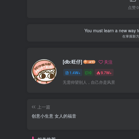
点赞
0
You must learn a new way t
在掌握新
[db:旺仔]
关注
1.4W+
0
9.7W+
无需仰望别人，自己亦是风景
上一篇
创意小生意 女人的福音