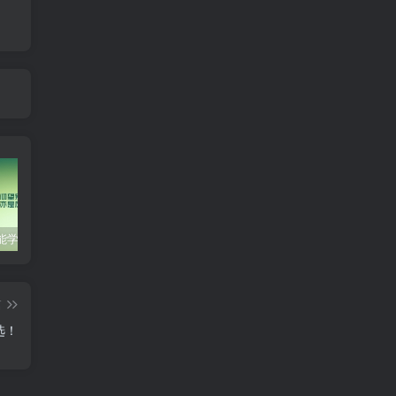
零基础也能学会的自媒体账号注册方法
这些技巧帮你成为自媒体运营大师！
互联网金融创业，探索新商业模式
音
篇
选！