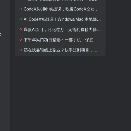
CodeX从0到1实战课，吃透CodeX全功能，零基础AI开发实战，从部署到高阶项目一键落地
AI CodeX实战课｜Windows/Mac 本地部署｜API 对接调通｜Skill 自制｜漫剧剪辑｜网站 VR 项目｜AI项目落地全教程
爆款Ai项目，月化过万，无需耗费精力操作，稳健实现每月增收
众
下半年风口项目精选：一部手机，保底日入500+，做就有收益，长期稳定！【揭秘】
还在找靠谱线上副业？快手短剧项目，全程自动发布内容，不用熬夜做视频，轻松日入500+【揭秘】