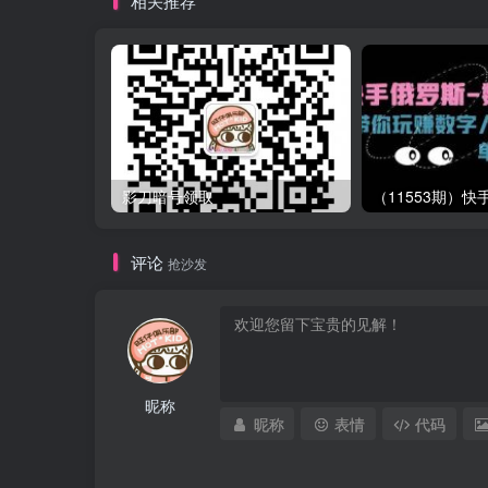
相关推荐
影刀暗号领取
评论
抢沙发
昵称
昵称
表情
代码