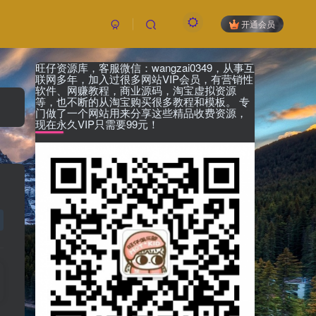
开通会员
旺仔资源库，客服微信：wangzai0349，从事互
联网多年，加入过很多网站VIP会员，有营销性
软件、网赚教程，商业源码，淘宝虚拟资源
等，也不断的从淘宝购买很多教程和模板。 专
门做了一个网站用来分享这些精品收费资源，
现在永久VIP只需要99元！