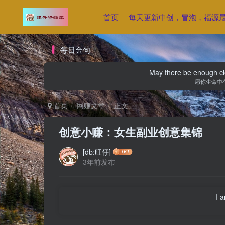
首页
每天更新中创，冒泡，福源
每日金句
May there be enough clo
愿你生命中
首页
网赚文章
正文
创意小赚：女生副业创意集锦
[db:旺仔]
3年前发布
I 