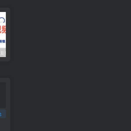
（10247期）摄影短视频入门课（适合零基础）：通俗易懂，只有干货（11节课）
抖音口播带货教程，全网销量百万大V亲授，只讲实操干活，更快拿到结果
论