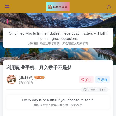
每日金句
Only they who fulfill their duties in everyday matters will fulfill
them on great occasions.
只有在日常生活中尽责的人才会在重大时刻尽责
首页
网赚文章
正文
利用副业手机，月入数千不是梦
[db:旺仔]
关注
私信
3年前发布
0
3
0
Every day is beautiful if you choose to see it.
如果你愿意去发现，其实每一天都很美