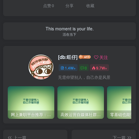
点赞
0
分享
收藏
This moment is your life.
活在当下
[db:旺仔]
关注
1.4W+
0
9.7W+
无需仰望别人，自己亦是风景
网上兼职平台推荐：国外网赚任务！
高效运营自媒体社群，让内容更有价值！
上一篇
下一篇