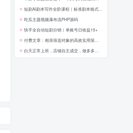
短剧AI剧本写作全阶课程｜标准剧本格式、AI写剧指令、投稿过稿技巧、网文改编、主线剧情把控、审稿避坑全套实操教学
吃瓜主题视频瀑布流PHP源码
快手全自动短剧分销｜单账号日收益15+
付费文章：相亲筛选对象的高效实用策略，全程落地可实操，规避短择、利己型相亲对象
白天正常上班，店铺自主成交，做多多虚拟每月新增1-3W稳定被动收入【揭秘】