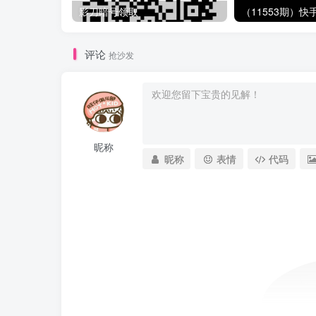
影刀暗号领取
评论
抢沙发
昵称
昵称
表情
代码