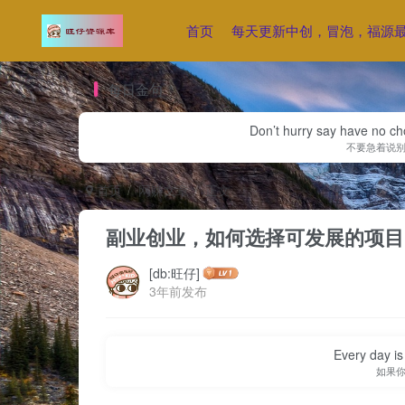
首页
每天更新中创，冒泡，福源
每日金句
Don’t hurry say have no cho
不要急着说
首页
网赚文章
正文
副业创业，如何选择可发展的项目
[db:旺仔]
3年前发布
Every day is 
如果