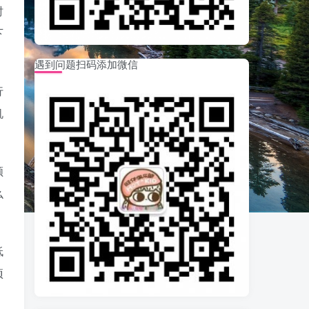
时
下
遇到问题扫码添加微信
行
机
领
么
低
项