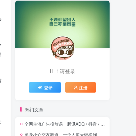
，
步
全
是
Hi！请登录
适
登录
注册
热门文章
众
全网主流广告投放课，腾讯ADQ / 抖音 / 快手 / B 站实操教学，手把手教投手赚钱变现，全套变现拆解稳定出单
单身小众交友赛道，一个人每天轻松到手1000+，落地快、见效稳【揭秘】