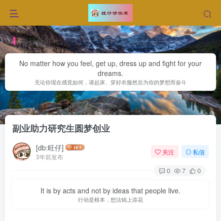
每日金句
No matter how you feel, get up, dress up and fight for your
dreams.
无论你现在感觉如何，请起床、穿好衣服然后为你的梦想而奋斗
首页
网赚文章
正文
副业助力研究生圆梦创业
[db:旺仔]
关注
私信
3年前发布
0
7
0
It is by acts and not by ideas that people live.
行动是根本，想法锦上添花