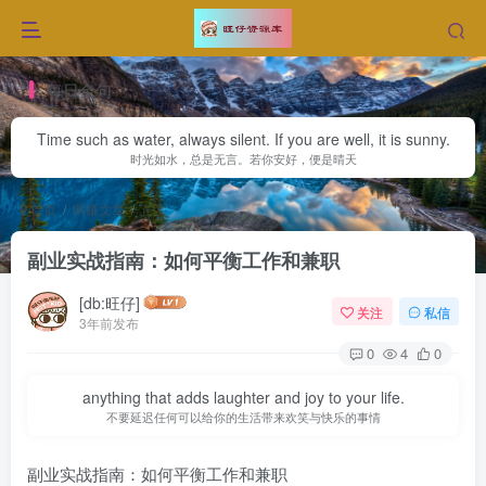
每日金句
Time such as water, always silent. If you are well, it is sunny.
时光如水，总是无言。若你安好，便是晴天
首页
网赚文章
正文
副业实战指南：如何平衡工作和兼职
[db:旺仔]
关注
私信
3年前发布
0
4
0
anything that adds laughter and joy to your life.
不要延迟任何可以给你的生活带来欢笑与快乐的事情
副业实战指南：如何平衡工作和兼职