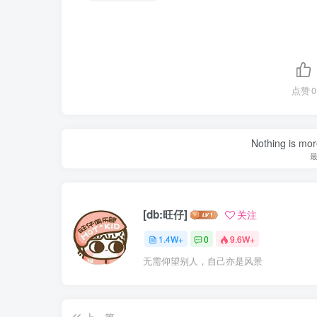
点赞
0
Nothing is more
[db:旺仔]
关注
1.4W+
0
9.6W+
无需仰望别人，自己亦是风景
上一篇