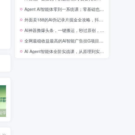
Agent AI智能体零到一系统课；零基础也能学会自动化实战，从核心概念到Coze工作流搭建完整覆盖
外面卖188的AI伪记录片掘金全攻略，抖音图文新赛道，轻松涨粉变现，拿创作者伙伴计划收益【文档】
AI神器撸爆头条，一键搬运，秒过原创，有手就能做，每天稳定200+【揭秘】
全网最稳收益最高的AI智能广告挂G项目，日入400+，真正的躺賺项目【揭秘】
AI Agent智能体全阶实战课，从原理到实操，手把手搭建可自动运行的AI Agent
零基础也能学会的自媒体账号注册方法
这些技巧帮你成为自媒体运营大师！
互联网金融创业，探索新商业模式
篇