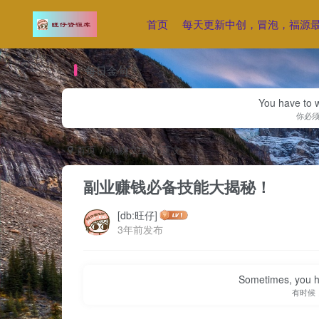
首页
每天更新中创，冒泡，福源
每日金句
You have to w
你必
首页
网赚文章
正文
副业赚钱必备技能大揭秘！
[db:旺仔]
3年前发布
Sometimes, you h
有时候