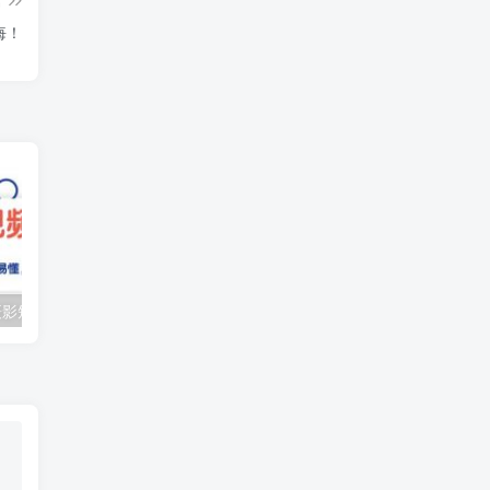
悔！
（10247期）摄影短视频入门课（适合零基础）：通俗易懂，只有干货（11节课）
抖音口播带货教程，全网销量百万大V亲授，只讲实操干活，更快拿到结果