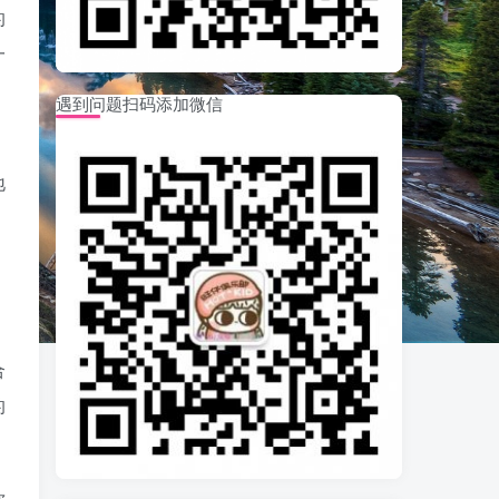
的
一
遇到问题扫码添加微信
。
地
。
合
的
你