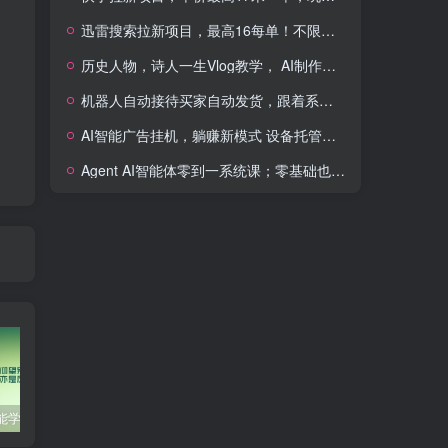
迅雷搜索拉新项目，最高16每单！不限量级人人可冲，零门槛上手(更新0807)
历史人物，诗人一生Vlog教学， AI制作丨伙伴计划丨精选收益丨商单收徒 ，新领域红利期，抓紧做
机器人自动接待买家自动发货，跟着系统学拼多多虚拟月入1-5万
AI智能广告挂机，躺赚新模式 设备托管运行，解放双手持续变现
Agent AI智能体零到一系统课；零基础也能学会自动化实战，从核心概念到Coze工作流搭建完整覆盖
零基础也能学会的自媒体账号注册方法
这些技巧帮你成为自媒体运营大师！
互联网金融创业，探索新商业模式