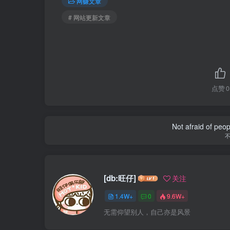
网赚文章
# 网站更新文章
点赞
0
Not afraid of peop
[db:旺仔]
关注
1.4W+
0
9.6W+
无需仰望别人，自己亦是风景