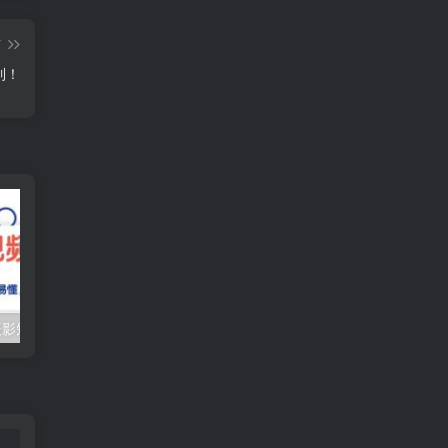
篇
到！
（10247期）摄影短视频入门课（适合零基础）：通俗易懂，只有干货（11节课）
抖音口播带货教程，全网销量百万大V亲授，只讲实操干活，更快拿到结果