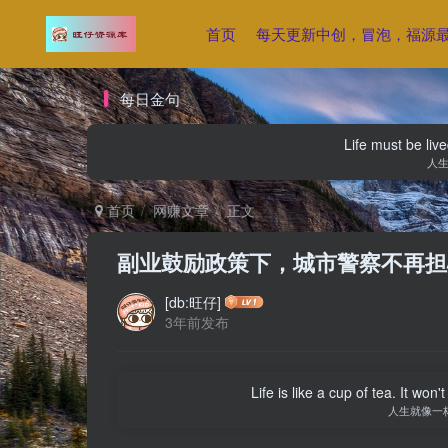
首页
每天更新中创，冒泡，福源
每日金句
Life must be liv
人
首页
网赚文章
正文
副业鼓励政策下，城市警察不再担
[db:旺仔]
3年前发布
Life is like a cup of tea. It won'
人生就像一