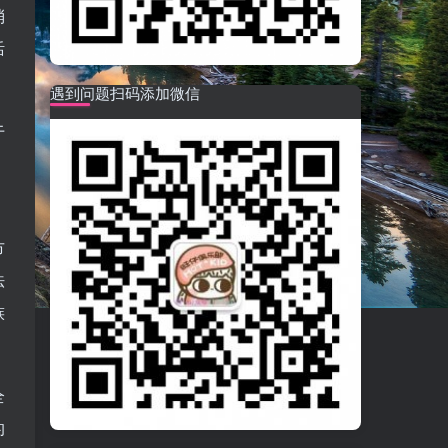
消
活
遇到问题扫码添加微信
于
市
法
族
全
的