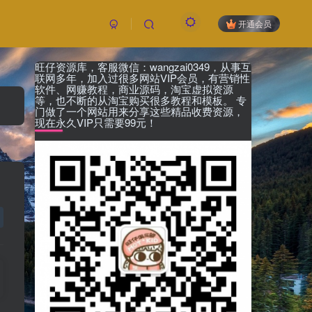
开通会员
旺仔资源库，客服微信：wangzai0349，从事互
联网多年，加入过很多网站VIP会员，有营销性
软件、网赚教程，商业源码，淘宝虚拟资源
等，也不断的从淘宝购买很多教程和模板。 专
门做了一个网站用来分享这些精品收费资源，
现在永久VIP只需要99元！