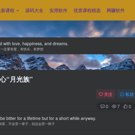
最新课程
源码大全
实用软件
优质课程精选
网赚软件
ed with love, happiness, and dreams.
生一定要有爱，有快乐，有梦想
心“月光族”
关注
私信
0
7
0
t be bitter for a lifetime but for a short while anyway.
杯茶，不会苦一辈子，但总会苦一阵子