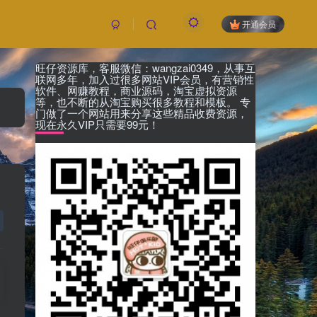
开通会员
旺仔资源库，客服微信：wangzai0349，从事互
联网多年，加入过很多网站VIP会员，有营销性
软件、网赚教程，商业源码，淘宝虚拟资源
等，也不断的从淘宝购买很多教程和模板。 专
门做了一个网站用来分享这些精品收费资源，
现在永久VIP只需要99元！