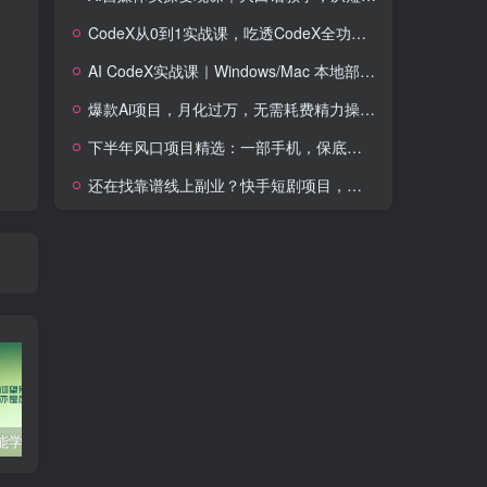
CodeX从0到1实战课，吃透CodeX全功能，零基础AI开发实战，从部署到高阶项目一键落地
AI CodeX实战课｜Windows/Mac 本地部署｜API 对接调通｜Skill 自制｜漫剧剪辑｜网站 VR 项目｜AI项目落地全教程
爆款Ai项目，月化过万，无需耗费精力操作，稳健实现每月增收
下半年风口项目精选：一部手机，保底日入500+，做就有收益，长期稳定！【揭秘】
还在找靠谱线上副业？快手短剧项目，全程自动发布内容，不用熬夜做视频，轻松日入500+【揭秘】
零基础也能学会的自媒体账号注册方法
这些技巧帮你成为自媒体运营大师！
互联网金融创业，探索新商业模式
音