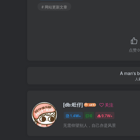
# 网站更新文章
点赞
0
A man's be
人
[db:旺仔]
关注
1.4W+
0
9.7W+
无需仰望别人，自己亦是风景