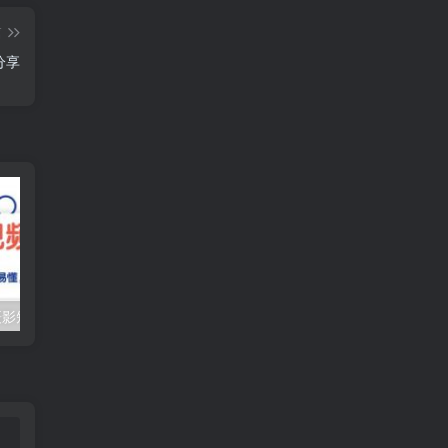
篇
分享
（10247期）摄影短视频入门课（适合零基础）：通俗易懂，只有干货（11节课）
抖音口播带货教程，全网销量百万大V亲授，只讲实操干活，更快拿到结果