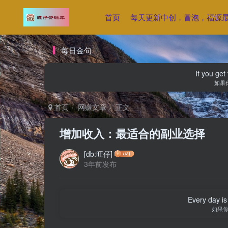
首页
每天更新中创，冒泡，福源
每日金句
If you get 
如果
首页
网赚文章
正文
增加收入：最适合的副业选择
[db:旺仔]
3年前发布
Every day is 
如果