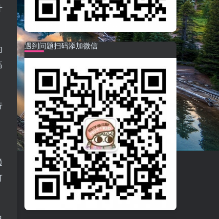
什
遇到问题扫码添加微信
的
高
行
通
可
日