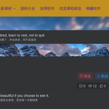
最新课程
源码大全
实用软件
优质课程精选
网赚软件
tired, learn to rest, not to quit.
你累了，学会休息，而不是放弃
关注
私信
0
12
0
beautiful if you choose to see it.
你愿意去发现，其实每一天都很美