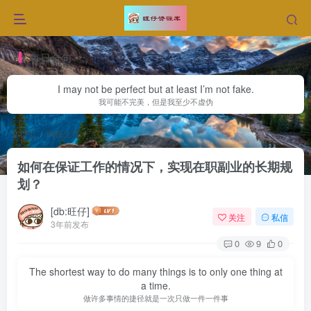
每日金句
I may not be perfect but at least I’m not fake.
我可能不完美，但是我至少不虚伪
首页
网赚文章
正文
如何在保证工作的情况下，实现在职副业的长期规
划？
[db:旺仔]
关注
私信
3年前发布
0
9
0
The shortest way to do many things is to only one thing at
a time.
做许多事情的捷径就是一次只做一件一件事