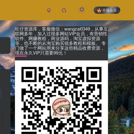
开通会员
旺仔资源库，客服微信：wangzai0349，从事互
联网多年，加入过很多网站VIP会员，有营销性
软件、网赚教程，商业源码，淘宝虚拟资源
等，也不断的从淘宝购买很多教程和模板。 专
门做了一个网站用来分享这些精品收费资源，
现在永久VIP只需要99元！