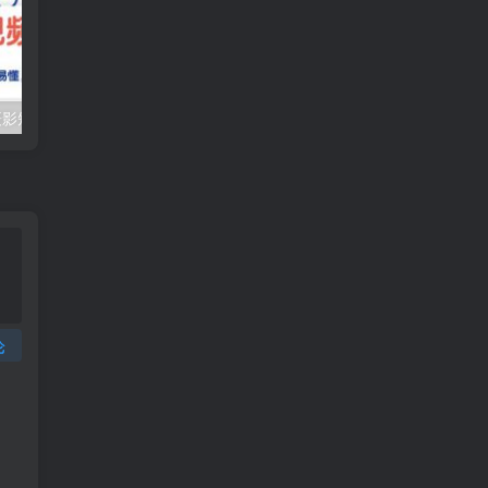
（10247期）摄影短视频入门课（适合零基础）：通俗易懂，只有干货（11节课）
抖音口播带货教程，全网销量百万大V亲授，只讲实操干活，更快拿到结果
论