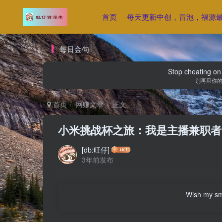
首页
每天更新中创，冒泡，福源
每日金句
Stop cheating on y
别再用你
首页
网赚文章
正文
小米挑战杯之旅：我是主播兼职者
[db:旺仔]
3年前发布
Wish my smil