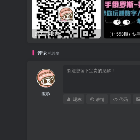
影刀暗号领取
评论
抢沙发
昵称
昵称
表情
代码