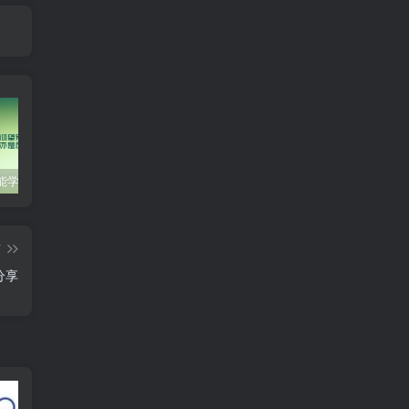
零基础也能学会的自媒体账号注册方法
这些技巧帮你成为自媒体运营大师！
互联网金融创业，探索新商业模式
篇
分享