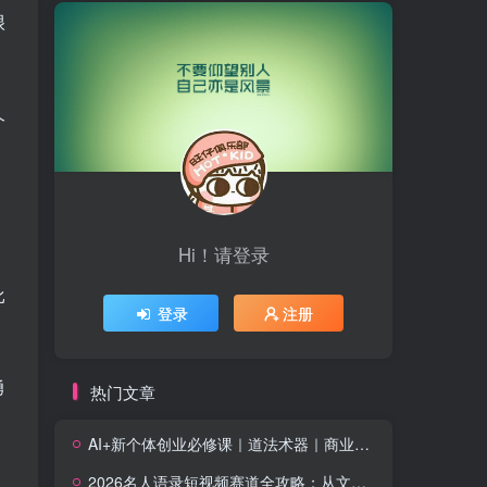
很
久
Hi！请登录
比
登录
注册
勇
热门文章
AI+新个体创业必修课｜道法术器｜商业逻辑·小红书流量·AI智能体｜低成本打造个人变现小生意全套教学
2026名人语录短视频赛道全攻略；从文案撰写到声音克隆部署，系统掌握涨粉变现双赢制作技术