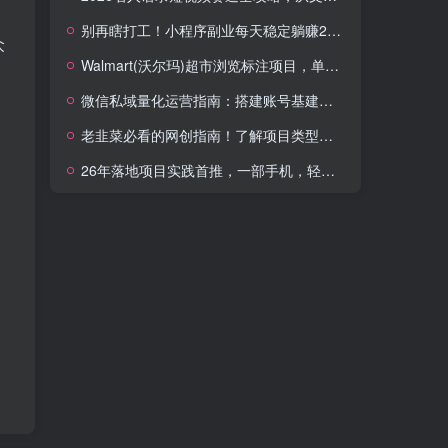
别再瞎打工！小程序副业每天稳定躺赚200+
众
Walmart(沃尔玛)超市浏览标注项目，单账号日收益20+单电脑日收益可达800+带分佣机制【揭秘】
微信私域量化运营指南：搭建账号基建打造热号，脱敏风控规避运营各类高危风险
老韭菜必看的网创指南！了解项目类型，才能找到好的项目，才能拿到想要的结果
26年落地项目实践首推，一部手机，轻松日入500+，长期稳定