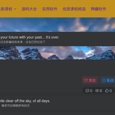
最新课程
源码大全
实用软件
优质课程精选
网赚软件
our future with your past... it's over.
的过去欺骗你的未来，过去已经过去了
关注
私信
0
6
0
e clear off the sky, of all days.
微笑可以晴朗所有的天