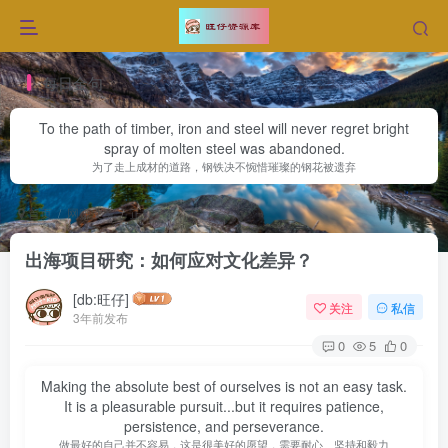
每日金句
To the path of timber, iron and steel will never regret bright
spray of molten steel was abandoned.
为了走上成材的道路，钢铁决不惋惜璀璨的钢花被遗弃
首页
网赚文章
正文
出海项目研究：如何应对文化差异？
[db:旺仔]
关注
私信
3年前发布
0
5
0
Making the absolute best of ourselves is not an easy task.
It is a pleasurable pursuit...but it requires patience,
persistence, and perseverance.
做最好的自己并不容易，这是很美好的愿望，需要耐心、坚持和毅力