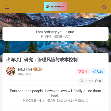
每日金句
I am ordinary yet unique.
我很平凡，但我独一无二
首页
网赚文章
正文
出海项目研究：管理风险与成本控制
[db:旺仔]
关注
私信
3年前发布
0
5
0
Pain changes people. However, love will finally guide them
back.
伤痛会改变一个人，但爱最终总会让你找回最初的自己